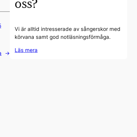
oss?
5
Vi är alltid intresserade av sångerskor med
körvana samt god notläsningsförmåga.
Läs mera
a
→