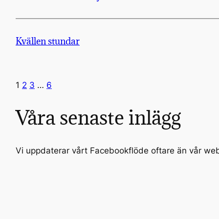
Kvällen stundar
1
2
3
…
6
Våra senaste inlägg
Vi uppdaterar vårt Facebookflöde oftare än vår we