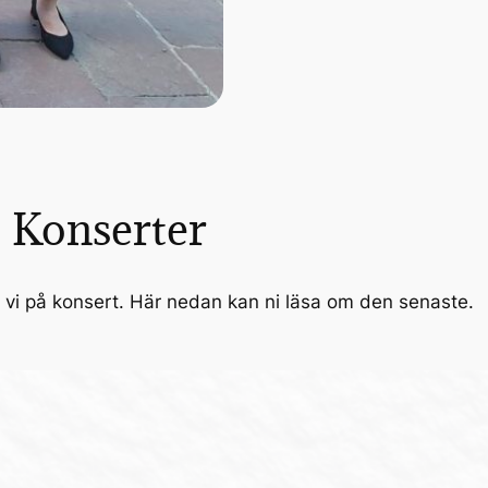
Konserter
vi på konsert. Här nedan kan ni läsa om den senaste.
S
Par
St