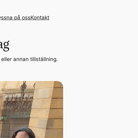
yssna på oss
Kontakt
ag
ller annan tillställning.