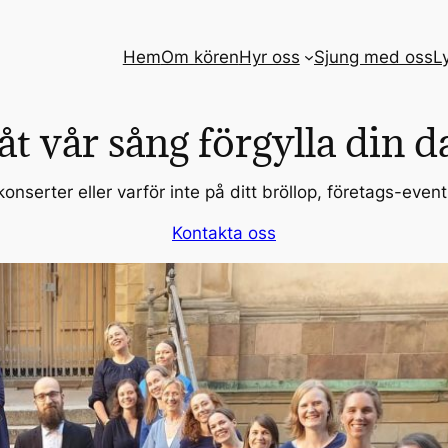
Hem
Om kören
Hyr oss
Sjung med oss
L
åt vår sång förgylla din d
nserter eller varför inte på ditt bröllop, företags-event e
Kontakta oss