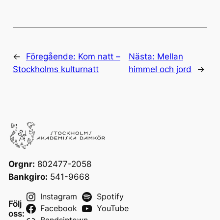
←
Föregående:
Kom natt –
Nästa:
Mellan
Stockholms kulturnatt
himmel och jord
→
Orgnr:
802477-2058
Bankgiro:
541-9668
Instagram
Spotify
Följ
Facebook
YouTube
oss: