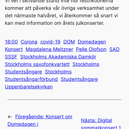
Vi vet i skrivande stund inte hur restriktionerna
kommer att påverka vår övriga verksamhet under
det närmaste halvåret, vi återkommer så snart vi
kan med information om årets julkonserter.
18:00
Corona
covid-19
DOM
Domedagen
Konsert
Magdalena Meitzner
Pelle Olofson
SAD
SSSF
Stockholms Akademiska Damkör
Stockholms saxofonkvartett
Stockholms
Studentsångare
Stockholms
Studentsångarförbund
Studentsångare
Uppenbarelsekyrkan
←
Föregående:
Konsert om
Nästa:
Digital
Domedagen i
sommarkonsert 1