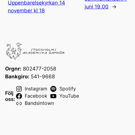
Uppenbarelsekyrkan 14
juni 19.00
→
november kl 18
Orgnr:
802477-2058
Bankgiro:
541-9668
Instagram
Spotify
Följ
Facebook
YouTube
oss:
Bandsintown