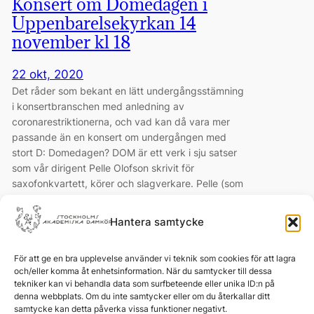
Konsert om Domedagen i
Uppenbarelsekyrkan 14
november kl 18
22 okt, 2020
Det råder som bekant en lätt undergångsstämning
i konsertbranschen med anledning av
coronarestriktionerna, och vad kan då vara mer
passande än en konsert om undergången med
stort D: Domedagen? DOM är ett verk i sju satser
som vår dirigent Pelle Olofson skrivit för
saxofonkvartett, körer och slagverkare. Pelle (som
även dirigerar konserten) har valt ut…
Hantera samtycke
För att ge en bra upplevelse använder vi teknik som cookies för att lagra
och/eller komma åt enhetsinformation. När du samtycker till dessa
tekniker kan vi behandla data som surfbeteende eller unika ID:n på
denna webbplats. Om du inte samtycker eller om du återkallar ditt
samtycke kan detta påverka vissa funktioner negativt.