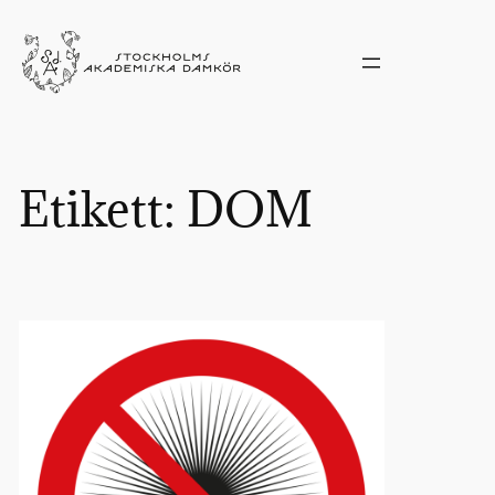
Hoppa
till
innehåll
Etikett:
DOM