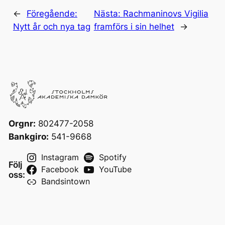
←
Föregående:
Nästa:
Rachmaninovs Vigilia
Nytt år och nya tag
framförs i sin helhet
→
Orgnr:
802477-2058
Bankgiro:
541-9668
Instagram
Spotify
Följ
Facebook
YouTube
oss:
Bandsintown