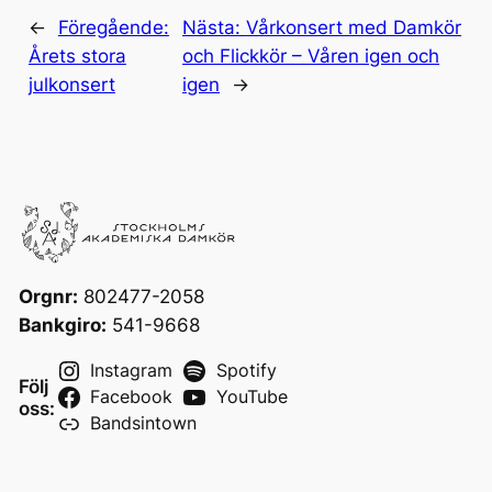
←
Föregående:
Nästa:
Vårkonsert med Damkör
Årets stora
och Flickkör – Våren igen och
julkonsert
igen
→
Orgnr:
802477-2058
Bankgiro:
541-9668
Instagram
Spotify
Följ
Facebook
YouTube
oss:
Bandsintown