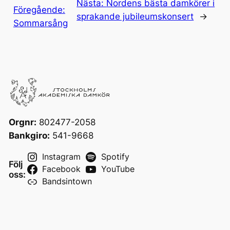
Nästa:
Nordens bästa damkörer i
Föregående:
sprakande jubileumskonsert
→
Sommarsång
Orgnr:
802477-2058
Bankgiro:
541-9668
Instagram
Spotify
Följ
Facebook
YouTube
oss:
Bandsintown