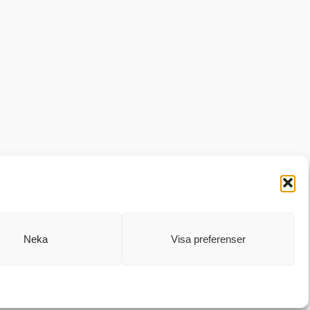
be
Bandsintown
Neka
Visa preferenser