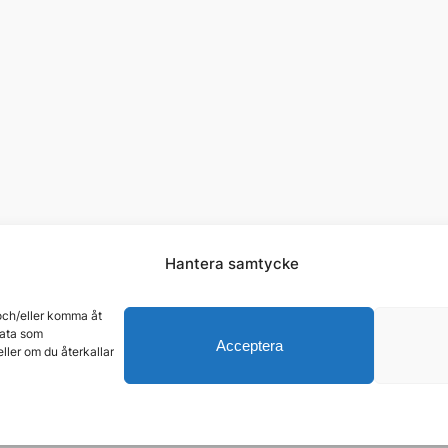
Hantera samtycke
 och/eller komma åt
lj oss:
Instagram
Spotify
Facebook
YouTu
data som
Acceptera
ller om du återkallar