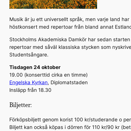
Musik är ju ett universellt språk, men varje land ha
höstkonsert med repertoar från bland annat Estland,
Stockholms Akademiska Damkör har sedan starten 2013
repertoar med såväl klassiska stycken som nyskriv
Studentsångare.
Tisdagen 24 oktober
19.00 (konserttid cirka en timme)
Engelska Kyrkan
, Diplomatstaden
Insläpp från 18.30
Biljetter:
Förköpsbiljett genom korist 100 kr/studerande o pen
Biljett kan också köpas i dörren för 110 kr/90 kr (be