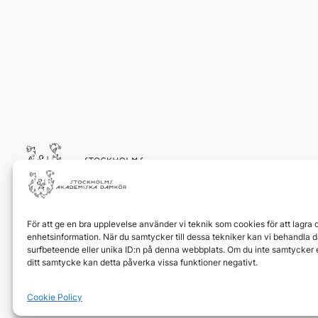
Orgnr:
802477-2058
Bankgiro:
541-9668
För att ge en bra upplevelse använder vi teknik som cookies för att lagra
Fö
enhetsinformation. När du samtycker till dessa tekniker kan vi behandla 
surfbeteende eller unika ID:n på denna webbplats. Om du inte samtycker e
ditt samtycke kan detta påverka vissa funktioner negativt.
Cookie Policy