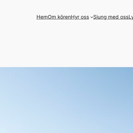
Hem
Om kören
Hyr oss
Sjung med oss
L