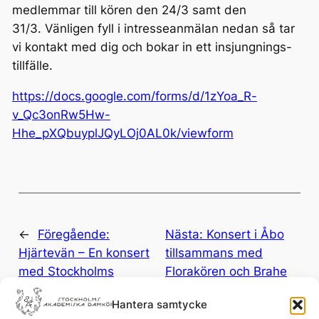
medlemmar till kören den
24/3
samt den
31/3
. Vänligen fyll i intresseanmälan nedan så tar
vi kontakt med dig och bokar in ett insjungnings-
tillfälle.
https://docs.google.com/forms/d/1zYoa_R-
v_Qc3onRw5Hw-
Hhe_pXQbuyplJQyLOj0AL0k/viewform
←
Föregående:
Nästa:
Konsert i Åbo
Hjärtevän – En konsert
tillsammans med
med Stockholms
Florakören och Brahe
Akademiska Damkör
Djäknar
→
Hantera samtycke