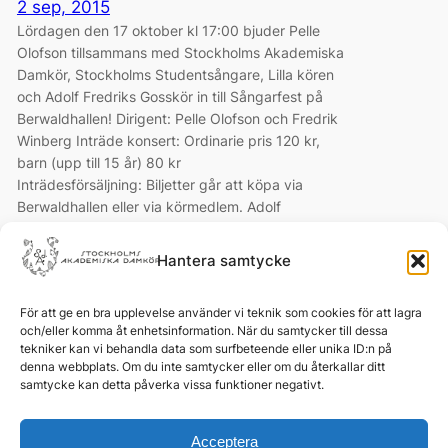
2 sep, 2015
Lördagen den 17 oktober kl 17:00 bjuder Pelle
Olofson tillsammans med Stockholms Akademiska
Damkör, Stockholms Studentsångare, Lilla kören
och Adolf Fredriks Gosskör in till Sångarfest på
Berwaldhallen! Dirigent: Pelle Olofson och Fredrik
Winberg Inträde konsert: Ordinarie pris 120 kr,
barn (upp till 15 år) 80 kr
Inträdesförsäljning: Biljetter går att köpa via
Berwaldhallen eller via körmedlem. Adolf
Fredriks…
Hantera samtycke
För att ge en bra upplevelse använder vi teknik som cookies för att lagra
och/eller komma åt enhetsinformation. När du samtycker till dessa
tekniker kan vi behandla data som surfbeteende eller unika ID:n på
denna webbplats. Om du inte samtycker eller om du återkallar ditt
samtycke kan detta påverka vissa funktioner negativt.
Orgnr:
802477-2058
Acceptera